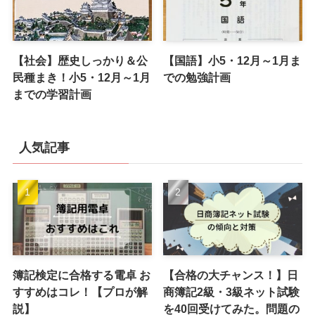
【社会】歴史しっかり＆公
【国語】小5・12月～1月ま
民種まき！小5・12月～1月
での勉強計画
までの学習計画
人気記事
簿記検定に合格する電卓 お
【合格の大チャンス！】日
すすめはコレ！【プロが解
商簿記2級・3級ネット試験
説】
を40回受けてみた。問題の