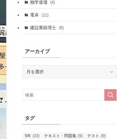
独学道場
(4)
電卓
(11)
建設業経理士
(8)
アーカイブ
ア
ー
カ
イ
ブ
タグ
5年
(33)
テキスト・問題集
(9)
テスト
(9)