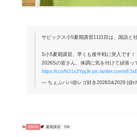
サピックス小5夏期講習11日目は、国語と
S小5夏期講習、早くも後半戦に突入です！
2026Sの皆さん、体調に気を付けて頑張っ
https://t.co/N21s3YpjJk
pic.twitter.com/vE1
— ちぇぶパパ@レゴ好き2026S&2029 (@che
SAPIX
夏期講習
5年