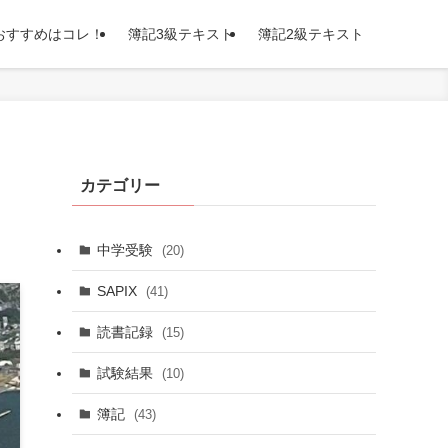
おすすめはコレ！
簿記3級テキスト
簿記2級テキスト
カテゴリー
中学受験
(20)
SAPIX
(41)
読書記録
(15)
試験結果
(10)
簿記
(43)