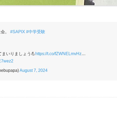
社会。
#SAPIX
#中学受験
てまいりましょう💪
https://t.co/fZWNELmvHz
…
kE7wez2
bupapa)
August 7, 2024