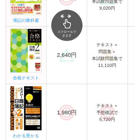
本試験問題集で
9,020円
簿記の教科書
スクロールで
きます
テキスト＋
問題集＋
2,640円
本試験問題集で
11,110円
合格テキスト
テキスト＋
1,980円
予想模試で
重
5,720円
わかる受かる