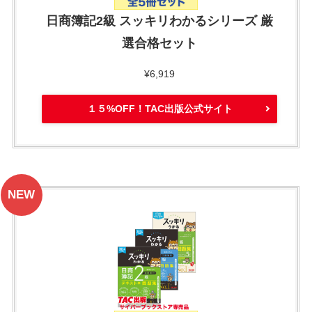
日商簿記2級 スッキリわかるシリーズ 厳
選合格セット
¥6,919
１５%OFF！TAC出版公式サイト
NEW