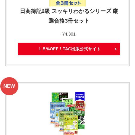
日商簿記2級 スッキリわかるシリーズ 厳
選合格3冊セット
¥4,301
１５%OFF！TAC出版公式サイト
NEW