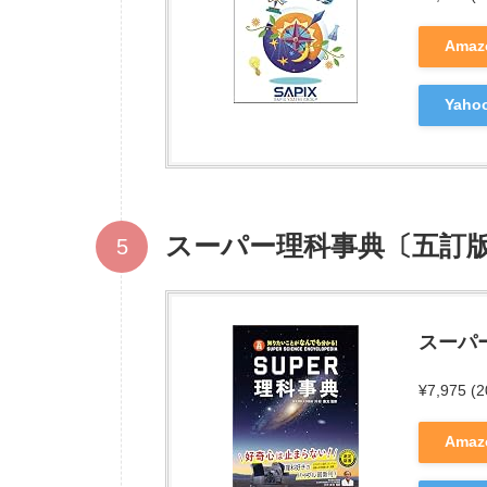
Ama
Yah
スーパー理科事典〔五訂
スーパ
¥7,975
(
Ama