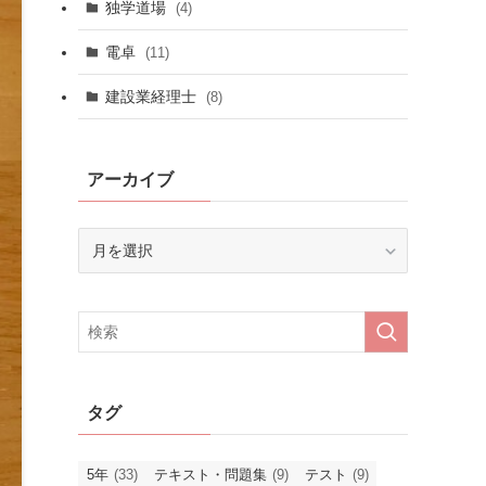
独学道場
(4)
電卓
(11)
建設業経理士
(8)
アーカイブ
ア
ー
カ
イ
ブ
タグ
5年
(33)
テキスト・問題集
(9)
テスト
(9)