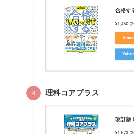
合格す
¥1,450
(
Ama
Yah
理科コアプラス
改訂版
¥1,573
(