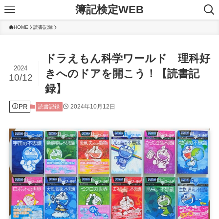
簿記検定WEB
HOME
読書記録
ドラえもん科学ワールド 理科好
2024
きへのドアを開こう！【読書記
10/12
録】
PR
2024年10月12日
読書記録