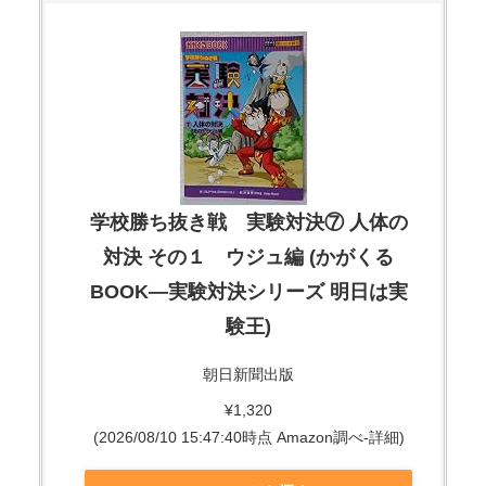
学校勝ち抜き戦 実験対決⑦ 人体の
対決 その１ ウジュ編 (かがくる
BOOK―実験対決シリーズ 明日は実
験王)
朝日新聞出版
¥1,320
(2026/08/10 15:47:40時点 Amazon調べ-
詳細)