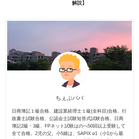
解説】
ちぇぶパパ
日商簿記１級合格、建設業経理士１級(全科目)合格、行
政書士試験合格、公認会士試験短答式試験合格。日商
簿記2級・3級、FPネット試験はのべ50回以上受験して
全て合格。2児の父。小5娘は、SAPIX α1（小1から最