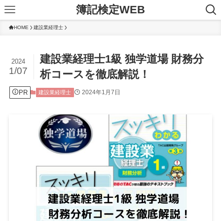
簿記検定WEB
HOME
建設業経理士
建設業経理士1級 独学道場 財務分
2024
1/07
析コースを徹底解説！
PR
2024年1月7日
建設業経理士