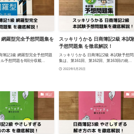
級 網羅型完全予想問題集を
スッキリうかる 日商簿記2級 本試
予想問題集 を徹底解説！
日商簿記1級 網羅型完全予想問題
スッキリうかる 日商簿記2級 本試験予想問
ル予想問題を8回分収載...
集は、第161回、第162回、第163回の統...
2022年5月25日
簿記