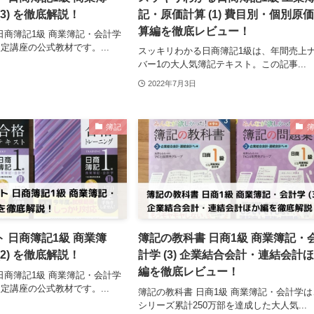
3) を徹底解説！
記・原価計算 (1) 費目別・個別原
算編を徹底レビュー！
日商簿記1級 商業簿記・会計学
定講座の公式教材です。...
スッキリわかる日商簿記1級は、年間売上
バー1の大人気簿記テキスト。この記事...
2022年7月3日
簿記
 日商簿記1級 商業簿
簿記の教科書 日商1級 商業簿記・
2) を徹底解説！
計学 (3) 企業結合会計・連結会計
編を徹底レビュー！
日商簿記1級 商業簿記・会計学
定講座の公式教材です。...
簿記の教科書 日商1級 商業簿記・会計学は
シリーズ累計250万部を達成した大人気...