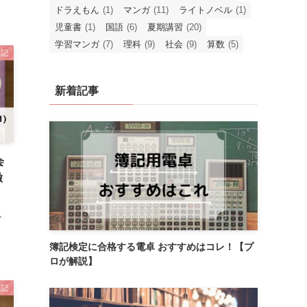
ドラえもん
(1)
マンガ
(11)
ライトノベル
(1)
児童書
(1)
国語
(6)
夏期講習
(20)
学習マンガ
(7)
理科
(9)
社会
(9)
算数
(5)
簿記
新着記事
会
徹
、
簿記検定に合格する電卓 おすすめはコレ！【プ
ロが解説】
簿記