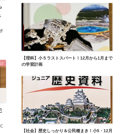
や
ュ
ぎ
【理科】小５ラストスパート！12月から1月まで
簿記
の学習計画
記
C
【社会】歴史しっかり＆公民種まき！小5・12月