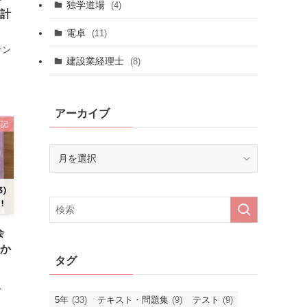
独学道場
(4)
価計
電卓
(11)
ナン
建設業経理士
(8)
アーカイブ
簿記
ア
ー
カ
イ
ブ
会
ほか
タグ
、
5年
(33)
テキスト・問題集
(9)
テスト
(9)