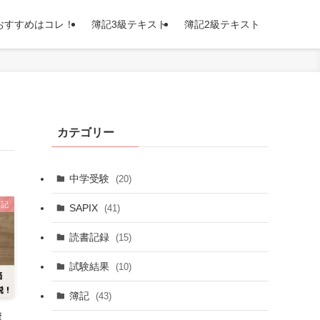
おすすめはコレ！
簿記3級テキスト
簿記2級テキスト
カテゴリー
中学受験
(20)
簿記
SAPIX
(41)
読書記録
(15)
試験結果
(10)
簿記
(43)
簿