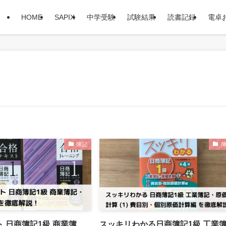
HOME
SAPIX
中学受験
試験結果
読書記録
電卓
簿記
 日商簿記1級 商業簿
スッキリわかる日商簿記1級 工業