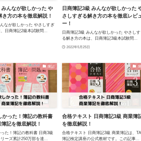
 みんなが欲しかった や
日商簿記3級 みんなが欲しかった 
解き方の本を徹底解説！
さしすぎる解き方の本を徹底レビ
ー！
みんなが欲しかった やさしすぎ
、日商簿記2級本試験問...
日商簿記3級 みんなが欲しかった やさしす
る解き方の本は、日商簿記3級本試験問...
2022年5月25日
簿記
しかった！簿記の教科書
合格テキスト 日商簿記3級 商業簿
業簿記を徹底解説！
を徹底解説！
った！簿記の教科書 日商3級
合格テキスト 日商簿記3級 商業簿記は、TA
ーズ累計250万部を達...
簿記検定講座の公式教材です。この記事...