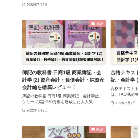
2022年7月2日
簿記
簿記の教科書 日商1級 商業簿記・会
合格テキスト
計学 (2) 資産会計・負債会計・純資産
記・会計学 (
会計編を徹底レビュー！
合格テキスト 
は、TAC簿記検
簿記の教科書 日商1級 商業簿記・会計学は、
シリーズ累計250万部を達成した大人気...
2022年7月1日
2022年7月2日
簿記