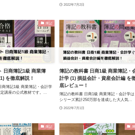
2022年7月2日
簿記
 日商簿記1級 商業簿
簿記の教科書 日商1級 商業簿記・
1) を徹底解説！
計学 (1) 損益会計・資産会計編 を
底レビュー！
日商簿記1級 商業簿記・会計学
定講座の公式教材です。...
簿記の教科書 日商1級 商業簿記・会計学は
シリーズ累計250万部を達成した大人気...
2022年7月1日
簿記