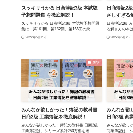
スッキリうかる 日商簿記3級 本試験
日商簿記2級
予想問題集 を徹底解説！
さしすぎる
スッキリうかる 日商簿記3級 本試験予想問題
日商簿記2級 
集は、第161回、第162回、第163回の統...
る解き方の本は
2022年5月25日
2022年5月25日
簿記
みんなが欲しかった！簿記の教科書
みんなが欲
日商2級 工業簿記を徹底解説！
日商3級 商
みんなが欲しかった！簿記の教科書 日商2級
みんなが欲しか
工業簿記は、シリーズ累計250万部を達...
商業簿記は、シリ