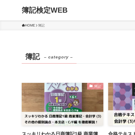
簿記検定WEB
HOME
簿記
簿記
– category –
簿記
スッキリわかる日商簿記1級 商業簿
合格テキスト