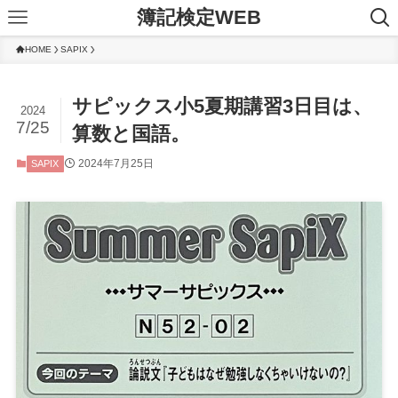
簿記検定WEB
HOME
SAPIX
サピックス小5夏期講習3日目は、
2024
7/25
算数と国語。
2024年7月25日
SAPIX