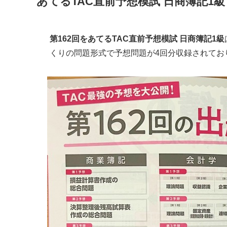
あてるTAC直前予想模試 日商簿記1級
第162回をあてるTAC直前予想模試 日商簿記1級
くりの問題形式で予想問題が4回分収録されてお