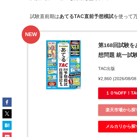
試験直前期は
あてるTAC直前予想模試
を使って
NEW
第168回試験を
想問題 統一試
TAC出版
¥2,860
(2026/08/
１０%OFF！T
楽天市場から探
メルカリから探