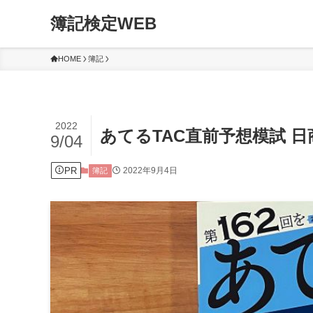
簿記検定WEB
HOME
簿記
2022
あてるTAC直前予想模試 
9/04
PR
2022年9月4日
簿記