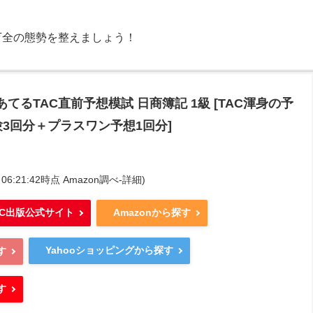
万全の態勢を整えましょう！
あてるTAC直前予想模試 日商簿記 1級 [TAC渾身の予
験3回分＋プラスワン予想1回分]
08 06:21:42時点 Amazon調べ-
詳細)
AC出版公式サイト
Amazonから探す
Yahooショッピングから探す
す
す