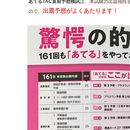
あてるTAC直前予想模試
は、
本試験の出題傾向
出題予想がよくあたります！
ので、