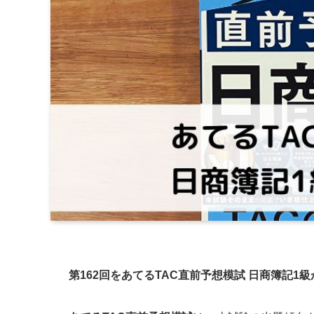
第162回をあてるTAC直前予想模試 日商簿記1級