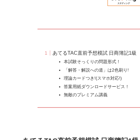
あてるTAC直前予想模試 日商簿記1級
本試験そっくりの問題形式！
「解答・解説への道」は2色刷り!
理論カードつき!(スマホ対応!)
答案用紙ダウンロードサービス！
無敵のプレミアム講義